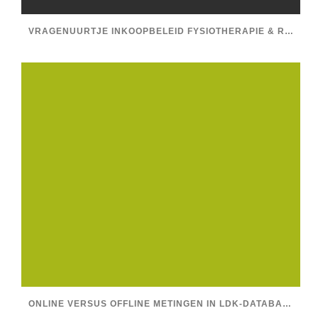
VRAGENUURTJE INKOOPBELEID FYSIOTHERAPIE & RESV, STEL JE VRAGEN!
ONLINE VERSUS OFFLINE METINGEN IN LDK-DATABASE