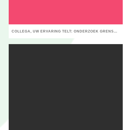
COLLEGA, UW ERVARING TELT: ONDERZOEK GRENSOVERSCHRIJDEND GEDRAG BINNEN DE FYSIOTHERAPIE