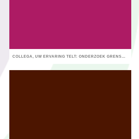
COLLEGA, UW ERVARING TELT: ONDERZOEK GRENSOVERSCHRIJDEND GEDRAG BINNEN DE FYSIOTHERAPIE