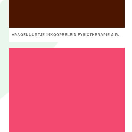
VRAGENUURTJE INKOOPBELEID FYSIOTHERAPIE & RESV, STEL JE VRAGEN!