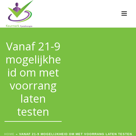
Vanaf 21-9
mogelijkhe
id om met
voorrang
laten
testen
HOME
»
VANAF 21-9 MOGELIJKHEID OM MET VOORRANG LATEN TESTEN