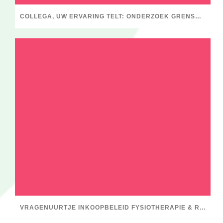
COLLEGA, UW ERVARING TELT: ONDERZOEK GRENSOVERSCHRIJDEND GEDRAG BINNEN DE FYSIOTHERAPIE
VRAGENUURTJE INKOOPBELEID FYSIOTHERAPIE & RESV, STEL JE VRAGEN!