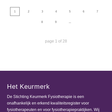
1
2
3
4
5
6
7
8
9
...
page
1
of
28
Het Keurmerk
De Stichting Keurmerk Fysiotherapie is een
onafhankelijk en erkend kwaliteitsregister voor
fysiotherapeuten en voor fysiotherapiepraktijken. Wij